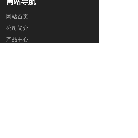
网站导航
网站首页
公司简介
产品中心
联系我们
联系我们
上海市奉贤区大叶公路7078号
吴振华 13601918893
电话：021-57589256
传真：021-57589259
mr.wu@forpackge.com